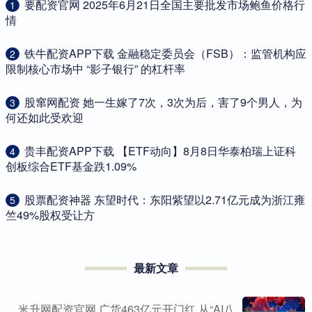
​要配资官网 2025年6月21日全国主要批发市场鲍鱼价格行
1
情
​铁牛配资APP下载 金融稳定委员会（FSB）：监管机构应
2
限制核心市场中 “影子银行” 的杠杆率
​股窜网配资 她一生嫁了7次，3次为后，害了9个男人，为
3
何还如此受欢迎
​贵丰配资APP下载 【ETF动向】8月8日华泰柏瑞上证科
4
创板综合ETF基金跌1.09%
​股票配资神器 东望时代：东阳紫望以2.71亿元成为浙江雍
5
竺49%股权受让方
最新文章
米升网配资官网 广货463亿元开门红 从“AI八