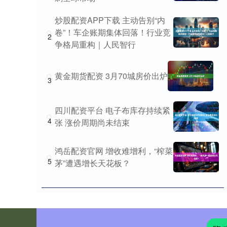
炒股配资APP下载 主动告别“内
卷”！车企账期集体回落！行业竞
2
争格局重构｜人民智行
黄金期货配资 3月70城房价出炉
3
四川配资平台 电子布库存持续紧
4
张 涨价周期尚未结束
鸿岳配资官网 增收难增利，“榨菜
5
茅”遭遇增长天花板？