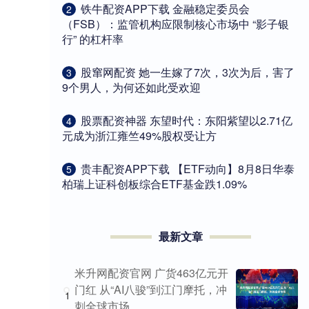
​铁牛配资APP下载 金融稳定委员会
2
（FSB）：监管机构应限制核心市场中 “影子银
行” 的杠杆率
​股窜网配资 她一生嫁了7次，3次为后，害了
3
9个男人，为何还如此受欢迎
​股票配资神器 东望时代：东阳紫望以2.71亿
4
元成为浙江雍竺49%股权受让方
​贵丰配资APP下载 【ETF动向】8月8日华泰
5
柏瑞上证科创板综合ETF基金跌1.09%
最新文章
米升网配资官网 广货463亿元开
门红 从“AI八骏”到江门摩托，冲
1
刺全球市场