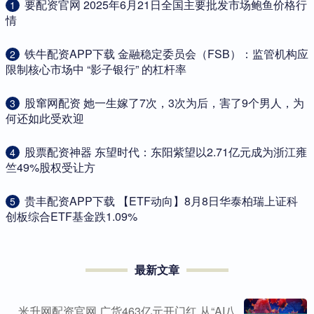
​要配资官网 2025年6月21日全国主要批发市场鲍鱼价格行
1
情
​铁牛配资APP下载 金融稳定委员会（FSB）：监管机构应
2
限制核心市场中 “影子银行” 的杠杆率
​股窜网配资 她一生嫁了7次，3次为后，害了9个男人，为
3
何还如此受欢迎
​股票配资神器 东望时代：东阳紫望以2.71亿元成为浙江雍
4
竺49%股权受让方
​贵丰配资APP下载 【ETF动向】8月8日华泰柏瑞上证科
5
创板综合ETF基金跌1.09%
最新文章
米升网配资官网 广货463亿元开门红 从“AI八