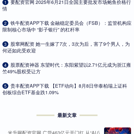
​要配资官网 2025年6月21日全国主要批发市场鲍鱼价格行
1
情
​铁牛配资APP下载 金融稳定委员会（FSB）：监管机构应
2
限制核心市场中 “影子银行” 的杠杆率
​股窜网配资 她一生嫁了7次，3次为后，害了9个男人，为
3
何还如此受欢迎
​股票配资神器 东望时代：东阳紫望以2.71亿元成为浙江雍
4
竺49%股权受让方
​贵丰配资APP下载 【ETF动向】8月8日华泰柏瑞上证科
5
创板综合ETF基金跌1.09%
最新文章
米升网配资官网 广货463亿元开门红 从“AI八