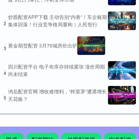
炒股配资APP下载 主动告别“内卷”！车企账期
2
集体回落！行业竞争格局重构｜人民智行
黄金期货配资 3月70城房价出炉
3
四川配资平台 电子布库存持续紧张 涨价周期
4
尚未结束
鸿岳配资官网 增收难增利，“榨菜茅”遭遇增长
5
天花板？