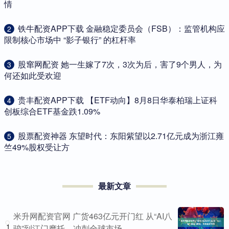
情
​铁牛配资APP下载 金融稳定委员会（FSB）：监管机构应
2
限制核心市场中 “影子银行” 的杠杆率
​股窜网配资 她一生嫁了7次，3次为后，害了9个男人，为
3
何还如此受欢迎
​贵丰配资APP下载 【ETF动向】8月8日华泰柏瑞上证科
4
创板综合ETF基金跌1.09%
​股票配资神器 东望时代：东阳紫望以2.71亿元成为浙江雍
5
竺49%股权受让方
最新文章
米升网配资官网 广货463亿元开门红 从“AI八
1
骏”到江门摩托，冲刺全球市场