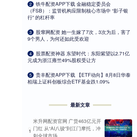
​铁牛配资APP下载 金融稳定委员会
2
（FSB）：监管机构应限制核心市场中 “影子银
行” 的杠杆率
​股窜网配资 她一生嫁了7次，3次为后，害了
3
9个男人，为何还如此受欢迎
​股票配资神器 东望时代：东阳紫望以2.71亿
4
元成为浙江雍竺49%股权受让方
​贵丰配资APP下载 【ETF动向】8月8日华泰
5
柏瑞上证科创板综合ETF基金跌1.09%
最新文章
米升网配资官网 广货463亿元开
门红 从“AI八骏”到江门摩托，冲
1
刺全球市场