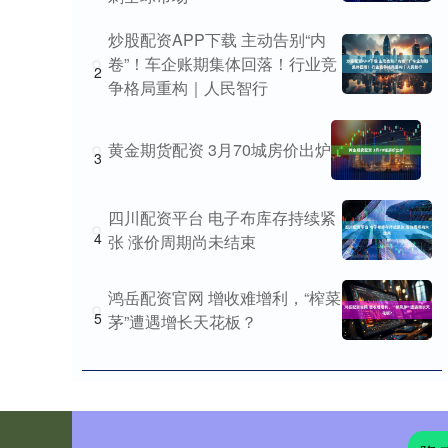
炒股配资APP下载 主动告别“内
卷”！车企账期集体回落！行业竞
2
争格局重构｜人民智行
黄金期货配资 3月70城房价出炉
3
四川配资平台 电子布库存持续紧
4
张 涨价周期尚未结束
鸿岳配资官网 增收难增利，“榨菜
5
茅”遭遇增长天花板？