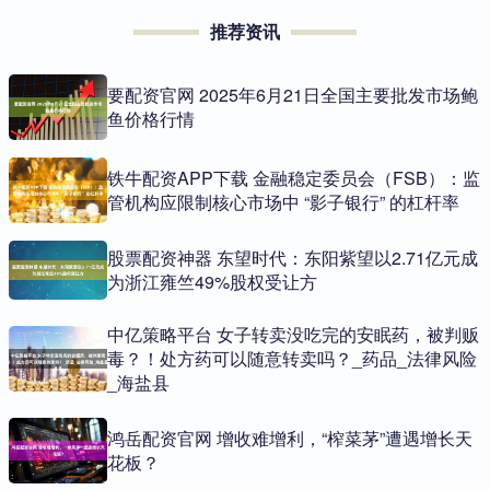
推荐资讯
要配资官网 2025年6月21日全国主要批发市场鲍
鱼价格行情
铁牛配资APP下载 金融稳定委员会（FSB）：监
管机构应限制核心市场中 “影子银行” 的杠杆率
股票配资神器 东望时代：东阳紫望以2.71亿元成
为浙江雍竺49%股权受让方
中亿策略平台 女子转卖没吃完的安眠药，被判贩
毒？！处方药可以随意转卖吗？_药品_法律风险
_海盐县
鸿岳配资官网 增收难增利，“榨菜茅”遭遇增长天
花板？