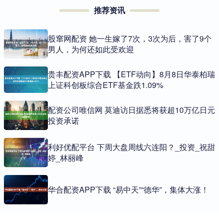
推荐资讯
股窜网配资 她一生嫁了7次，3次为后，害了9个
男人，为何还如此受欢迎
贵丰配资APP下载 【ETF动向】8月8日华泰柏瑞
上证科创板综合ETF基金跌1.09%
配资公司唯信网 莫迪访日据悉将获超10万亿日元
投资承诺
利好优配平台 下周大盘周线六连阳？_投资_祝甜
婷_林丽峰
华合配资APP下载 “易中天”“德华”，集体大涨！