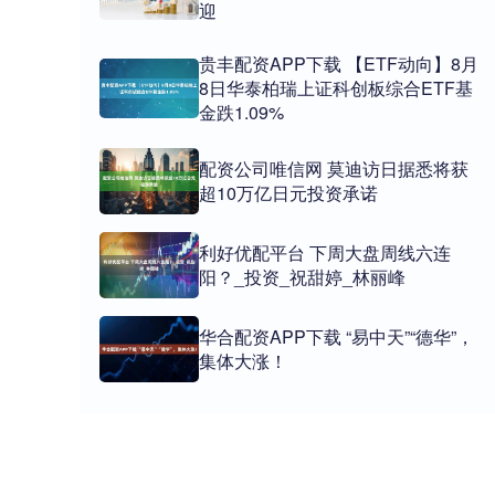
迎
贵丰配资APP下载 【ETF动向】8月
8日华泰柏瑞上证科创板综合ETF基
金跌1.09%
配资公司唯信网 莫迪访日据悉将获
超10万亿日元投资承诺
利好优配平台 下周大盘周线六连
阳？_投资_祝甜婷_林丽峰
华合配资APP下载 “易中天”“德华”，
集体大涨！