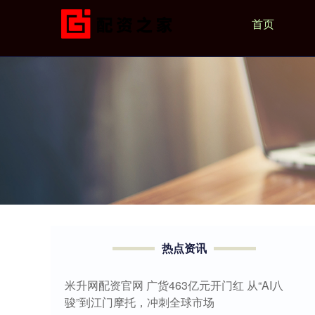
首页
热点资讯
米升网配资官网 广货463亿元开门红 从“AI八
骏”到江门摩托，冲刺全球市场