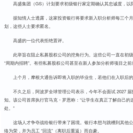
高盛集团（GS）计划要求初级银行家定期确认其忠诚度，以限
据知情人士透露，这家投资银行将要求新入职分析师每三个月
划，这些人士要求匿名。
高盛的一位代表拒绝置评。
此举旨在阻止私募股权公司的挖角行为。这些公司一直在初级
“周期内招聘”。有些私募股权公司甚至在新人参加分析师项目之
上个月，摩根大通告诉即将入职的毕业生，若他们在入职后的前 
不久之后，阿波罗全球管理公司表示，今年不会面试 2027 
知。该公司首席执行官马克・罗恩称：“让学生在真正了解自己的
处。”
这场人才争夺战给银行带来了困境。银行本想与跳槽到其他公
络为荣，并为员工 “回流”（离职后重返）而自豪。