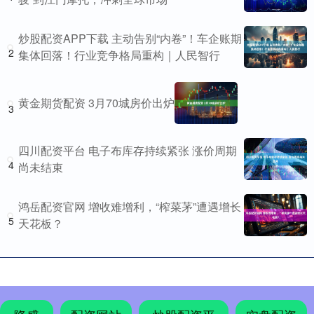
炒股配资APP下载 主动告别“内卷”！车企账期
2
集体回落！行业竞争格局重构｜人民智行
黄金期货配资 3月70城房价出炉
3
四川配资平台 电子布库存持续紧张 涨价周期
4
尚未结束
鸿岳配资官网 增收难增利，“榨菜茅”遭遇增长
5
天花板？