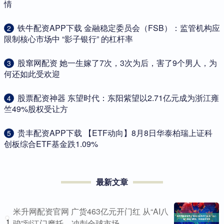
情
​铁牛配资APP下载 金融稳定委员会（FSB）：监管机构应
2
限制核心市场中 “影子银行” 的杠杆率
​股窜网配资 她一生嫁了7次，3次为后，害了9个男人，为
3
何还如此受欢迎
​股票配资神器 东望时代：东阳紫望以2.71亿元成为浙江雍
4
竺49%股权受让方
​贵丰配资APP下载 【ETF动向】8月8日华泰柏瑞上证科
5
创板综合ETF基金跌1.09%
最新文章
米升网配资官网 广货463亿元开门红 从“AI八
1
骏”到江门摩托，冲刺全球市场