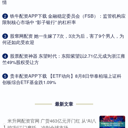
情
​铁牛配资APP下载 金融稳定委员会（FSB）：监管机构应
2
限制核心市场中 “影子银行” 的杠杆率
​股窜网配资 她一生嫁了7次，3次为后，害了9个男人，为
3
何还如此受欢迎
​股票配资神器 东望时代：东阳紫望以2.71亿元成为浙江雍
4
竺49%股权受让方
​贵丰配资APP下载 【ETF动向】8月8日华泰柏瑞上证科
5
创板综合ETF基金跌1.09%
最新文章
米升网配资官网 广货463亿元开门红 从“AI八
1
骏”到江门摩托，冲刺全球市场