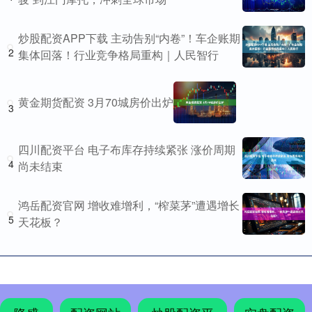
炒股配资APP下载 主动告别“内卷”！车企账期
2
集体回落！行业竞争格局重构｜人民智行
黄金期货配资 3月70城房价出炉
3
四川配资平台 电子布库存持续紧张 涨价周期
4
尚未结束
鸿岳配资官网 增收难增利，“榨菜茅”遭遇增长
5
天花板？